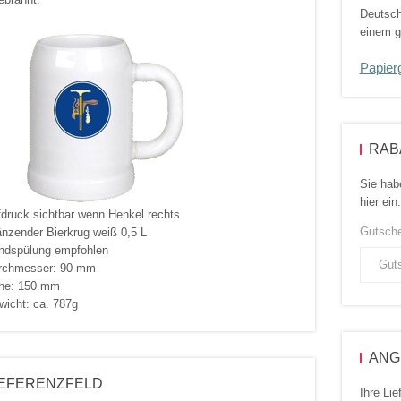
Deutsch
einem g
Papier
RAB
Sie hab
hier ein.
fdruck sichtbar wenn Henkel rechts
Gutsch
änzender Bierkrug weiß 0,5 L
ndspülung empfohlen
urchmesser: 90 mm
öhe: 150 mm
wicht: ca. 787g
ANG
EFERENZFELD
Ihre Li