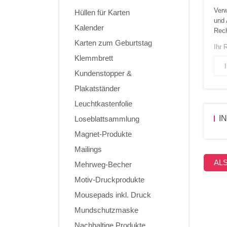
Verw
Hüllen für Karten
und 
Kalender
Rech
Karten zum Geburtstag
Ihr 
Klemmbrett
Kundenstopper &
Plakatständer
Leuchtkastenfolie
I
Loseblattsammlung
Magnet-Produkte
Mailings
AL
Mehrweg-Becher
Motiv-Druckprodukte
Mousepads inkl. Druck
Mundschutzmaske
Nachhaltige Produkte