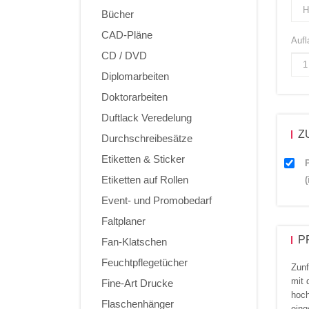
Bücher
CAD-Pläne
Aufl
CD / DVD
Diplomarbeiten
Doktorarbeiten
Duftlack Veredelung
Z
Durchschreibesätze
Etiketten & Sticker
Etiketten auf Rollen
Event- und Promobedarf
Faltplaner
P
Fan-Klatschen
Feuchtpflegetücher
Zunf
mit
Fine-Art Drucke
hoch
Flaschenhänger
eing