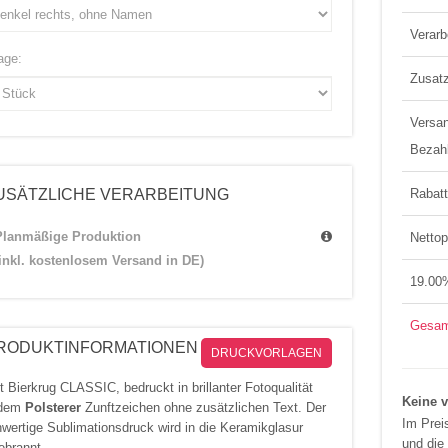
- Durchmes
- Höhe: 15
Verarb
- Gewicht: c
age:
Zusatz
Versa
Bezah
USÄTZLICHE VERARBEITUNG
Rabat
Planmäßige Produktion
Nettop
(inkl. kostenlosem Versand in DE)
19.00
Gesam
RODUKTINFORMATIONEN
DRUCKVORLAGEN
t Bierkrug CLASSIC, bedruckt in brillanter Fotoqualität
Keine v
 dem
Polsterer
Zunftzeichen ohne zusätzlichen Text. Der
Im Prei
wertige Sublimationsdruck wird in die Keramikglasur
und die
ebrannt.