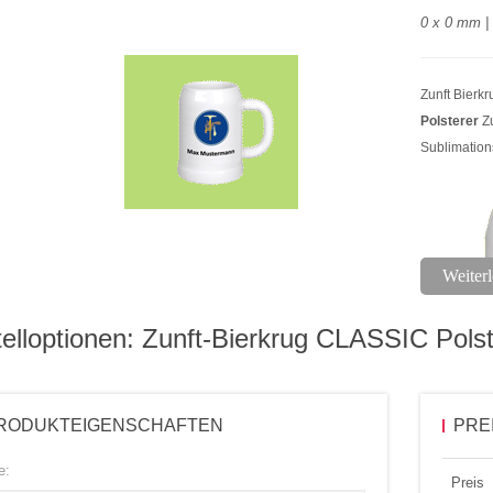
0 x 0 mm | 
Zunft Bierkr
Polsterer
Zu
Sublimation
Weiterl
elloptionen: Zunft-Bierkrug CLASSIC Pols
- Aufdruck 
RODUKTEIGENSCHAFTEN
PRE
- Glänzende
e:
- Handspül
Preis