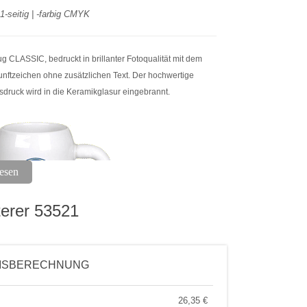
1-seitig | -farbig CMYK
ug CLASSIC, bedruckt in brillanter Fotoqualität mit dem
nftzeichen ohne zusätzlichen Text. Der hochwertige
sdruck wird in die Keramikglasur eingebrannt.
esen
terer 53521
sichtbar wenn Henkel rechts
ISBERECHNUNG
r Bierkrug weiß 0,5 L
ung empfohlen
26,35
€