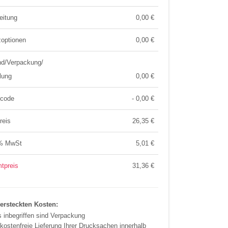
ser: 90 mm
0 mm
eitung
0,00 €
a. 787g
optionen
0,00 €
nd/Verpackung/
lung
0,00 €
tcode
- 0,00 €
reis
26,35
€
% MwSt
5,01
€
tpreis
31,36
€
ersteckten Kosten:
s inbegriffen sind Verpackung
 kostenfreie Lieferung Ihrer Drucksachen innerhalb