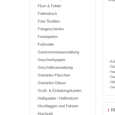
Flyer & Folder
Foliendruck
Foto-Textilien
Fotogeschenke
Fototapeten
Fußmatte
Gastronomieausstattung
Geschenkpapier
- Au
- Gl
Geschäftsaustattung
- Ha
Getränke-Flaschen
- D
- H
Getränke-Gläser
- Ge
Gruß- & Einladungskarten
Haftquader / Haftnotizen
Hissflaggen und Fahnen
R
Hochzeit